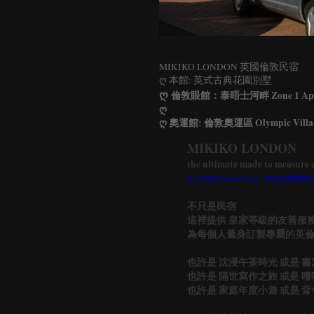
MIKIKO LONDON
英國倫敦民宿
ღ 本館: 英式古典花園別墅
ღ
倫敦眼館：泰晤士河畔 Zone 1 Apart
ღ
ღ 奧運館: 倫敦奧運區 Olympic Villa
MIKIKO LONDON
the ultimate made to measure c
By 王信智 Kiefer Wang（生活作
不只是民宿
這裡提供 皇家等級的友善服
為每個人量身訂製專屬的英
也許是 沈浸午茶時光 或是 
也許是 隔世寫作之旅 或是 
也許是 家庭年度小遊 或是 