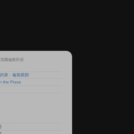
ON 英國倫敦民宿
 的家 - 倫敦眼館
 the Press
)
)