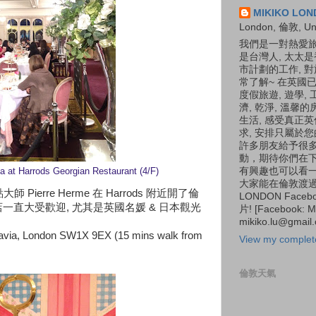
MIKIKO L
London, 倫敦, Un
我們是一對熱愛旅
是台灣人, 太太
市計劃的工作, 
常了解~ 在英國已
度假旅遊, 遊學,
濟, 乾淨, 溫馨
生活, 感受真正
求, 安排只屬於
許多朋友給予很
動，期待你們在下
有興趣也可以看一
ea at Harrods Georgian Restaurant (4/F)
大家能在倫敦渡過快
ierre Herme 在 Harrods 附近開了倫
LONDON Fac
 新店一直大受歡迎, 尤其是英國名媛 & 日本觀光
片! [Facebook: Mi
mikiko.lu@gmail
avia, London SW1X 9EX (15 mins walk from
View my complete
倫敦天氣