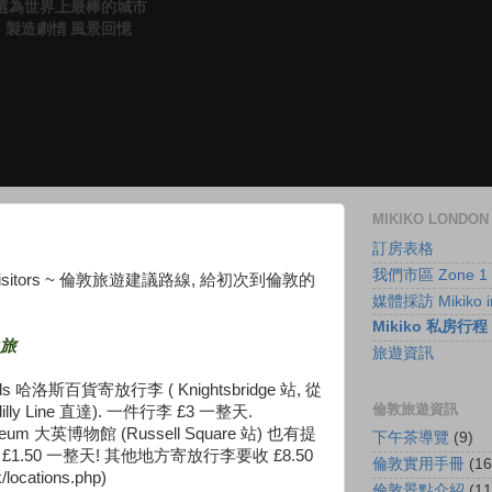
anet 選為世界上最棒的城市
（妳）製造劇情 風景回憶
MIKIKO LOND
訂房表格
我們市區 Zone 1
rst time visitors ~ 倫敦旅遊建議路線, 給初次到倫敦的
媒體採訪 Mikiko in
Mikiko 私房行程
之旅
旅遊資訊
 哈洛斯百貨寄放行李 ( Knightsbridge 站, 從
倫敦旅遊資訊
adilly Line 直達). 一件行李 £3 一整天.
useum 大英博物館 (Russell Square 站) 也有提
下午茶導覽
(9)
1.50 一整天! 其他地方寄放行李要收 £8.50
倫敦實用手冊
(16
k/locations.php)
倫敦景點介紹
(11