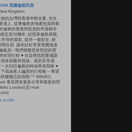
ONDON 英國倫敦民宿
ited Kingdom
遊的台灣與香港年輕夫妻, 先生
是香港人, 從事倫敦房地產投資與都
對於倫敦的發展與投資的市場都非
經定居20幾年, 給想來倫敦探親,
 工作等的朋友, 提供一個安全, 經
的房間住宿. 讓你好好享受英國地道
英倫氣息~ 我們很樂意依照您的需
您的特別行程 ♥ 在這裡也想要感謝
多很多鼓勵與祝福，真的非常感
一次到訪倫敦的時候再來我家 ♥
下我為客人編排的行程喔 ~ 希望
樂難忘的假期 ^^ MIKIKO
ebook 專頁裡有更多分享和最新的照
kiko London] [E-mail :
.com]
 profile