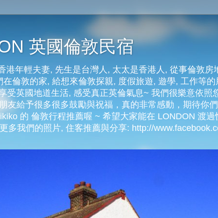
NDON 英國倫敦民宿
港年輕夫妻, 先生是台灣人, 太太是香港人, 從事倫敦房
在倫敦的家, 給想來倫敦探親, 度假旅遊, 遊學, 工作等的朋
好好享受英國地道生活, 感受真正英倫氣息~ 我們很樂意依
許多朋友給予很多很多鼓勵與祝福，真的非常感動，期待你
kiko 的 倫敦行程推薦喔 ~ 希望大家能在 LONDON 渡過快
多我們的照片, 住客推薦與分享: http://www.facebook.com