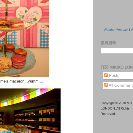
Weather Forecast
|
W
搜尋資料
訂閱 MIKIKO LO
Posts
rme's macaron...yumm....
All Comment
Copyright © 2010 MI
LONDON. All Rights
Reserved.