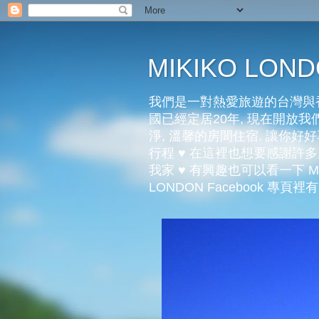
MIKIKO LO
我們是一對熱愛旅遊的台灣與香
國已經定居20年, 現在開放我們
淨, 溫馨的房間住宿. 讓你
行程 ♥ 在這裡也想要感謝
我家 ♥ 有興趣也可以看一下 Mi
LONDON Facebook 專頁裡有更