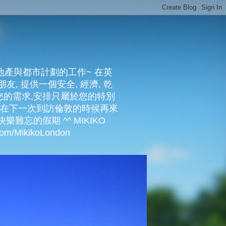
地產與都市計劃的工作~ 在英
友, 提供一個安全, 經濟, 乾
照您的需求,安排只屬於您的特別
們在下一次到訪倫敦的時候再來
樂難忘的假期 ^^ MIKIKO
/MikikoLondon