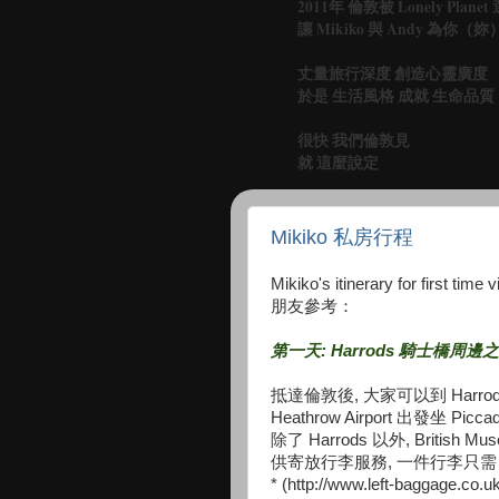
2011年 倫敦被 Lonely Pl
讓 Mikiko 與 Andy 為你
丈量旅行深度 創造心靈廣度
於是 生活風格 成就 生命品質
很快 我們倫敦見
就 這麼說定
Mikiko 私房行程
Mikiko's itinerary for fi
朋友參考：
第一天: Harrods 騎士橋周邊
抵達倫敦後, 大家可以到 Harrods
Heathrow Airport 出發坐 Picc
除了 Harrods 以外, British M
供寄放行李服務, 一件行李只需 £
* (http://www.left-baggage.co.u