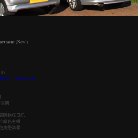
ment (New!)
ity
家暨當代藝術家，《室內光》作者）
務
倫假期
書寫購物狂日記
嗜吃綠色有機
背包貪戀溫馨