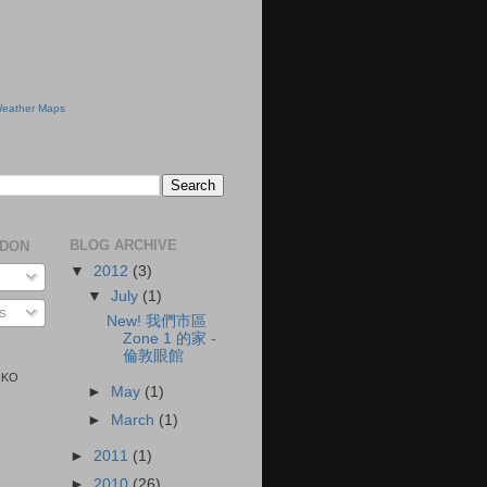
eather Maps
BLOG ARCHIVE
NDON
▼
2012
(3)
▼
July
(1)
s
New! 我們市區
Zone 1 的家 -
倫敦眼館
KIKO
►
May
(1)
►
March
(1)
►
2011
(1)
►
2010
(26)