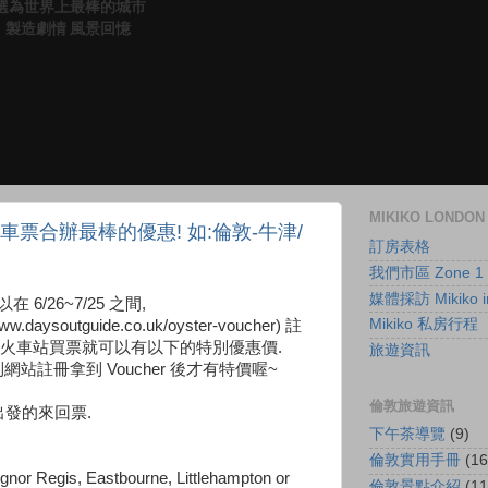
anet 選為世界上最棒的城市
（妳）製造劇情 風景回憶
MIKIKO LOND
與火車票合辦最棒的優惠! 如:倫敦-牛津/
訂房表格
我們市區 Zone 1
媒體採訪 Mikiko in
以在 6/26~7/25 之間,
Mikiko 私房行程
ww.daysoutguide.co.uk/oyster-voucher) 註
出來拿去火車站買票就可以有以下的特別優惠價.
旅遊資訊
要到網站註冊拿到 Voucher 後才有特價喔~
倫敦旅遊資訊
發的來回票.
下午茶導覽
(9)
倫敦實用手冊
(16
nor Regis, Eastbourne, Littlehampton or
倫敦景點介紹
(11