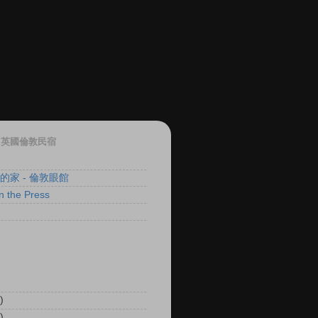
ON 英國倫敦民宿
 的家 - 倫敦眼館
 the Press
)
)