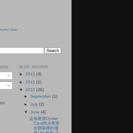
eather Maps
BLOG ARCHIVE
NDON
►
2012
(3)
►
2011
(1)
▼
2010
(26)
►
September
(1)
KIKO
►
July
(2)
▼
June
(4)
這個暑假Oyster
Card與火車票
合辦最棒的優
惠! 如:倫敦-牛