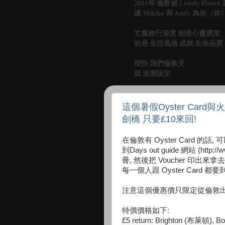
2011年 倫敦被 Lonely Pl
讓 Mikiko 與 Andy 為你
丈量旅行深度 創造心靈廣度
於是 生活風格 成就 生命品質
很快 我們倫敦見
就 這麼說定
這個暑假Oyster Card
劍橋 只要£10來回!
在倫敦有 Oyster Card 的話, 可
到Days out guide 網站 (http://w
冊, 然後把 Voucher 印
每一個人跟 Oyster Card 都
注意這個優惠價只限定從倫敦出
特價價格如下:
£5 return: Brighton (布萊頓), Bog