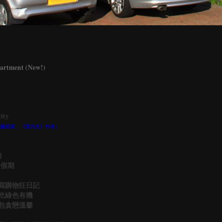
ment (New!)
ity
家暨當代藝術家，《室內光》作者）
務
倫假期
書寫購物狂日記
嗜吃綠色有機
背包貪戀溫馨