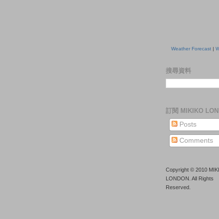
Weather Forecast
|
W
搜尋資料
訂閱 MIKIKO LO
Posts
Comments
Copyright © 2010 MI
LONDON. All Rights
Reserved.