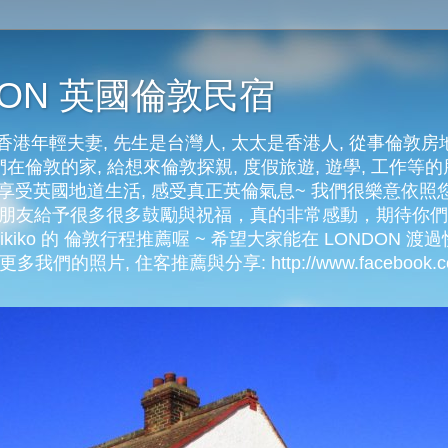
NDON 英國倫敦民宿
港年輕夫妻, 先生是台灣人, 太太是香港人, 從事倫敦房
在倫敦的家, 給想來倫敦探親, 度假旅遊, 遊學, 工作等的朋
好好享受英國地道生活, 感受真正英倫氣息~ 我們很樂意依
許多朋友給予很多很多鼓勵與祝福，真的非常感動，期待你
kiko 的 倫敦行程推薦喔 ~ 希望大家能在 LONDON 渡過快
多我們的照片, 住客推薦與分享: http://www.facebook.com