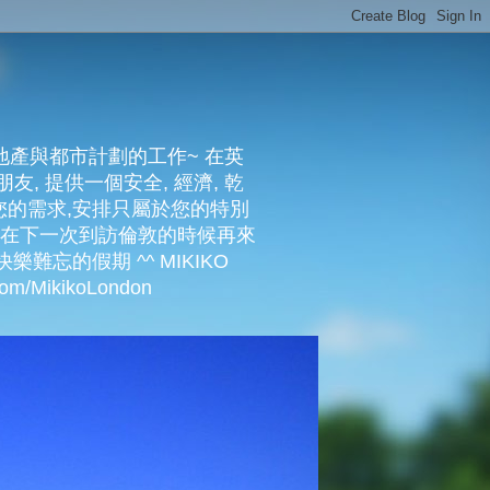
地產與都市計劃的工作~ 在英
友, 提供一個安全, 經濟, 乾
照您的需求,安排只屬於您的特別
們在下一次到訪倫敦的時候再來
樂難忘的假期 ^^ MIKIKO
/MikikoLondon