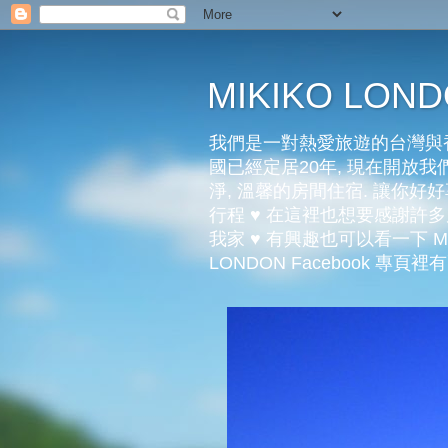
MIKIKO LO
我們是一對熱愛旅遊的台灣與香
國已經定居20年, 現在開放我們
淨, 溫馨的房間住宿. 讓你
行程 ♥ 在這裡也想要感謝
我家 ♥ 有興趣也可以看一下 Mi
LONDON Facebook 專頁裡有更