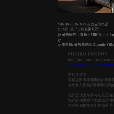
MIKIKO LONDON
英國倫敦民宿
ღ 本館: 英式古典花園別墅
ღ
倫敦眼館：泰晤士河畔 Zone 1 Apart
ღ
ღ 奧運館: 倫敦奧運區 Olympic Villa
MIKIKO LONDON
the ultimate made to measure c
By 王信智 Kiefer Wang（生活作
不只是民宿
這裡提供 皇家等級的友善服
為每個人量身訂製專屬的英
也許是 沈浸午茶時光 或是 
也許是 隔世寫作之旅 或是 
也許是 家庭年度小遊 或是 