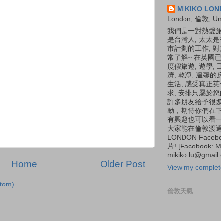
MIKIKO L
London, 倫敦, Un
我們是一對熱愛旅
是台灣人, 太太
市計劃的工作, 
常了解~ 在英國已
度假旅遊, 遊學,
濟, 乾淨, 溫馨
生活, 感受真正
求, 安排只屬於
許多朋友給予很
動，期待你們在下
有興趣也可以看一
大家能在倫敦渡過快
LONDON Fac
片! [Facebook: Mi
mikiko.lu@gmail
Home
Older Post
View my complete
tom)
倫敦天氣