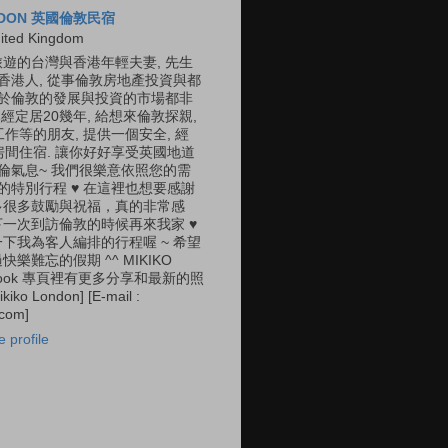
ONDON 英國倫敦民宿
ited Kingdom
遊的台灣與香港年輕夫妻, 先生
是香港人, 從事倫敦房地產投資與都
對於倫敦的發展與投資的市場都非
經定居20幾年, 給想來倫敦探親,
 工作等的朋友, 提供一個安全, 經
的房間住宿. 讓你好好享受英國地道
英倫氣息~ 我們很樂意依照您的需
您的特別行程 ♥ 在這裡也想要感謝
多很多鼓勵與祝福，真的非常感
一次到訪倫敦的時候再來我家 ♥
下我為客人編排的行程喔 ~ 希望
樂難忘的假期 ^^ MIKIKO
ebook 專頁裡有更多分享和最新的照
kiko London] [E-mail :
.com]
 profile