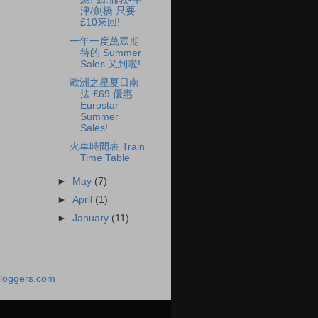
津/劍橋 只要
£10來回!
一年一度萬眾期
待的 Summer
Sales 又到啦!
歐洲之星夏日南
法 £69 優惠
Eurostar
Summer
Sales!
火車時間表 Train
Time Table
►
May
(7)
►
April
(1)
►
January
(11)