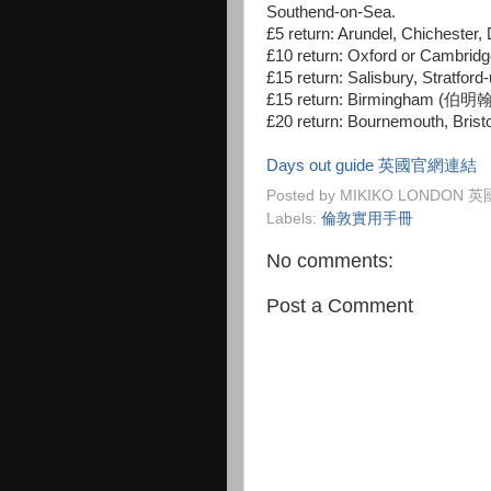
Southend-on-Sea.
£5 return: Arundel, Chichester
£10 return: Oxford or Cambr
£15 return: Salisbury, Stra
£15 return: Birmingham (伯明翰
£20 return: Bournemouth, Brist
Days out guide 英國官網連結
Posted by
MIKIKO LONDON
Labels:
倫敦實用手冊
No comments:
Post a Comment