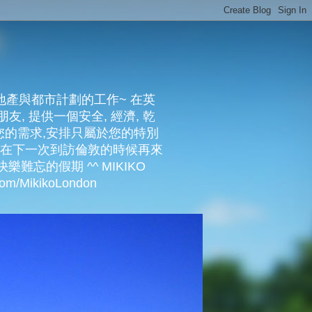
地產與都市計劃的工作~ 在英
友, 提供一個安全, 經濟, 乾
照您的需求,安排只屬於您的特別
們在下一次到訪倫敦的時候再來
樂難忘的假期 ^^ MIKIKO
/MikikoLondon