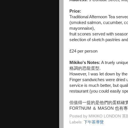
Price:
Traditional Afternoon Tea serve
(smoked salmon, cucumber, co
mayonnaise),
fruit scones served with seaso
selection of sketch pastries and
£24 per person
Mikiko's Notes:
A truely un
格調的恐龍蛋型.
However, I was let down by the 
Finger sandwiches were dried 
service is much better, but qual
restaurant (you could easily sp
但值得一提的是他們的蛋糕確
FORTNUM ＆ MASON 也
Posted by
MIKIKO LONDON
Labels:
下午茶導覽