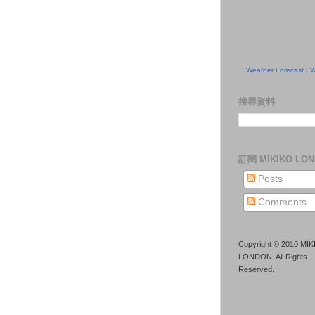
Weather Forecast
|
W
搜尋資料
訂閱 MIKIKO LO
Posts
Comments
Copyright © 2010 MI
LONDON. All Rights
Reserved.