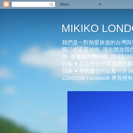
MIKIKO LO
我們是一對熱愛旅遊的台灣與香
國已經定居20年, 現在開放我們
淨, 溫馨的房間住宿. 讓你
行程 ♥ 在這裡也想要感謝
我家 ♥ 有興趣也可以看一下 Mi
LONDON Facebook 專頁裡有更