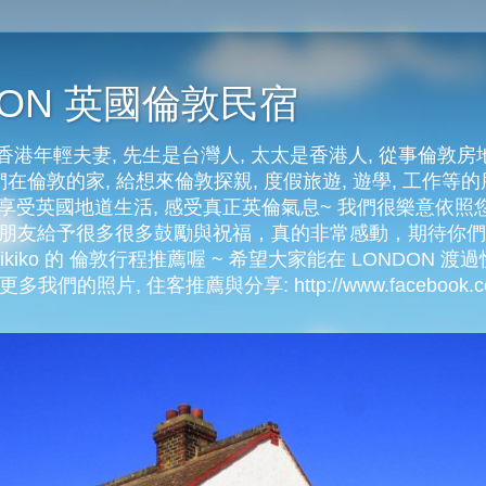
NDON 英國倫敦民宿
港年輕夫妻, 先生是台灣人, 太太是香港人, 從事倫敦房
在倫敦的家, 給想來倫敦探親, 度假旅遊, 遊學, 工作等的朋
好好享受英國地道生活, 感受真正英倫氣息~ 我們很樂意依
許多朋友給予很多很多鼓勵與祝福，真的非常感動，期待你
kiko 的 倫敦行程推薦喔 ~ 希望大家能在 LONDON 渡過快
多我們的照片, 住客推薦與分享: http://www.facebook.com