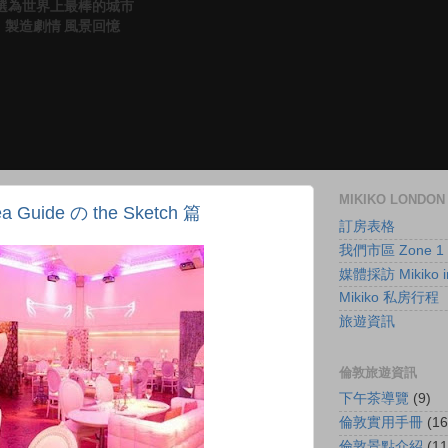
anet 選為世界上最棒的城市
（妳）製造劇情 風景回憶
MIKIKO LOND
Tea Guide の the Sketch 篇
訂房表格
我們市區 Zone 1
媒體採訪 Mikiko in
Mikiko 私房行程
旅遊資訊
倫敦旅遊資訊
下午茶導覽
(9)
倫敦實用手冊
(16
倫敦景點介紹
(11