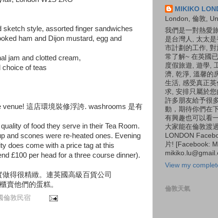
MIKIKO L
London, 倫敦, Un
d sketch style, assorted finger sandwiches
我們是一對熱愛旅
oked ham and Dijon mustard, egg and
是台灣人, 太太
市計劃的工作, 
常了解~ 在英國已
nal jam and clotted cream,
度假旅遊, 遊學,
 choice of teas
濟, 乾淨, 溫馨
生活, 感受真正
求, 安排只屬於
許多朋友給予很
ique venue! 這店環境裝修浮誇. washrooms 是有
動，期待你們在下
有興趣也可以看一
quality of food they serve in their Tea Room.
大家能在倫敦渡過快
up and scones were re-heated ones. Evening
LONDON Fac
片! [Facebook: Mi
ity does come with a price tag at this
mikiko.lu@gmail
end £100 per head for a three course dinner).
View my complete
實做得很精緻。連英國高級百貨公司
有專櫃賣他們的蛋糕。
倫敦天氣
 英國倫敦民宿