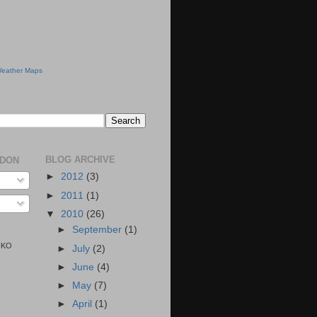
eather Maps
BLOG ARCHIVE
NDON
►
2012
(3)
►
2011
(1)
▼
2010
(26)
►
September
(1)
KIKO
►
July
(2)
►
June
(4)
►
May
(7)
►
April
(1)