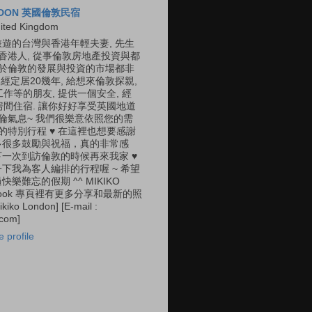
ONDON 英國倫敦民宿
ited Kingdom
遊的台灣與香港年輕夫妻, 先生
是香港人, 從事倫敦房地產投資與都
對於倫敦的發展與投資的市場都非
經定居20幾年, 給想來倫敦探親,
 工作等的朋友, 提供一個安全, 經
的房間住宿. 讓你好好享受英國地道
英倫氣息~ 我們很樂意依照您的需
您的特別行程 ♥ 在這裡也想要感謝
多很多鼓勵與祝福，真的非常感
一次到訪倫敦的時候再來我家 ♥
下我為客人編排的行程喔 ~ 希望
樂難忘的假期 ^^ MIKIKO
ebook 專頁裡有更多分享和最新的照
kiko London] [E-mail :
.com]
 profile