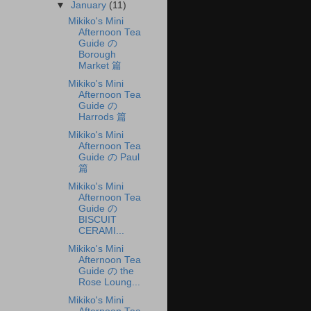
▼
January
(11)
Mikiko's Mini
Afternoon Tea
Guide の
Borough
Market 篇
Mikiko's Mini
Afternoon Tea
Guide の
Harrods 篇
Mikiko's Mini
Afternoon Tea
Guide の Paul
篇
Mikiko's Mini
Afternoon Tea
Guide の
BISCUIT
CERAMI...
Mikiko's Mini
Afternoon Tea
Guide の the
Rose Loung...
Mikiko's Mini