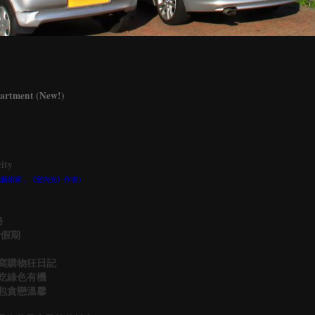
ment (New!)
ity
家暨當代藝術家，《室內光》作者）
務
倫假期
書寫購物狂日記
嗜吃綠色有機
背包貪戀溫馨