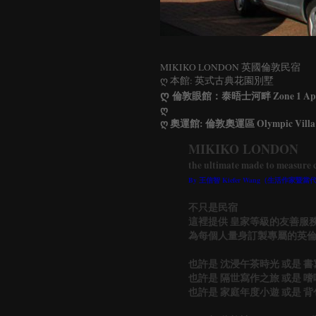
MIKIKO LONDON
英國倫敦民宿
ღ 本館: 英式古典花園別墅
ღ
倫敦眼館：泰晤士河畔 Zone 1 Apart
ღ
ღ 奧運館: 倫敦奧運區 Olympic Villa
MIKIKO LONDON
the ultimate made to measure c
By 王信智 Kiefer Wang（生活作
不只是民宿
這裡提供 皇家等級的友善服
為每個人量身訂製專屬的英
也許是 沈浸午茶時光 或是 
也許是 隔世寫作之旅 或是 
也許是 家庭年度小遊 或是 