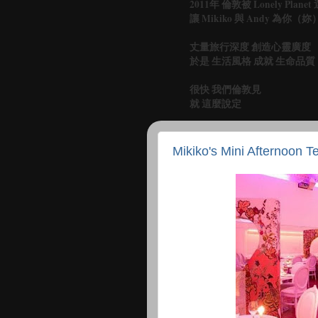
2011年 倫敦被 Lonely Pl
讓 Mikiko 與 Andy 為你
丈量旅行深度 創造心靈廣度
於是 生活風格 成就 生命品質
很快 我們倫敦見
就 這麼說定
Mikiko's Mini Afternoon 