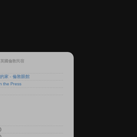
ON 英國倫敦民宿
 的家 - 倫敦眼館
 the Press
)
)