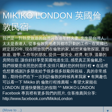
MIKIKO LONDON 英國倫
敦民宿
我們是一對熱愛旅遊的台灣與香港年輕夫妻, 先生是台灣人,
太太是香港人, 從事倫敦房地產與都市計劃的工作~ 在英國已
經定居20年, 現在開放我們在倫敦的家, 給想來倫敦探親, 度假
旅遊, 遊學, 工作等的朋友, 提供一個安全, 經濟, 乾淨, 溫馨的
房間住宿. 讓你好好享受英國地道生活, 感受真正英倫氣息~
我們很樂意依照您的需求,安排只屬於您的特別行程 ♥ 在這裡
也想要感謝許多朋友給予很多很多鼓勵與祝福，真的非常感
動，期待你們在下一次到訪倫敦的時候再來我家 ♥ 有興趣也
可以看一下 Mikiko 的 倫敦行程推薦喔 ~ 希望大家能在
LONDON 渡過快樂難忘的假期 ^^ MIKIKO LONDON
Facebook 專頁裡有更多我們的照片, 住客推薦與分享:
http://www.facebook.com/MikikoLondon
▼