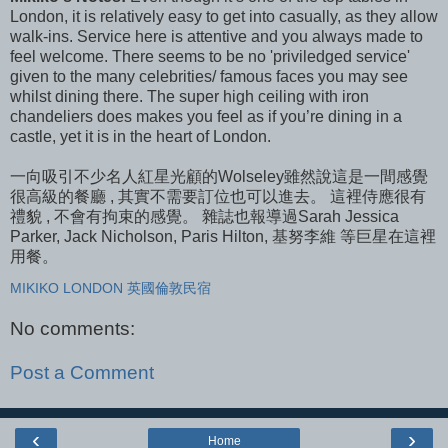
London, it is relatively easy to get into casually, as they allow
walk-ins. Service here is attentive and you always made to
feel welcome. There seems to be no 'priviledged service'
given to the many celebrities/ famous faces you may see
whilst dining there. The super high ceiling with iron
chandeliers does makes you feel as if you’re dining in a
castle, yet it is in the heart of London.
一向吸引不少名人紅星光顧的Wolseley雖然說這是一間感覺
很高級的餐廳 , 其實不需要訂位也可以進去。 這裡侍應很有
禮貌 , 不會有拘束的感覺。 雜誌也報導過Sarah Jessica
Parker, Jack Nicholson, Paris Hilton, 基努李維 等巨星在這裡
用餐。
MIKIKO LONDON 英國倫敦民宿
No comments:
Post a Comment
‹
›
Home