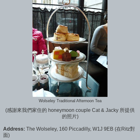
Wolseley Traditional Afternoon Tea
(感謝來我們家住的 honeymoon couple Cat & Jacky 所提供
的照片)
Address:
The Wolseley, 160 Piccadilly, W1J 9EB (在Ritz對
面)