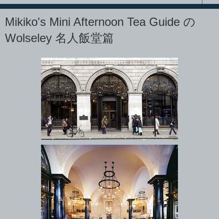
Mikiko's Mini Afternoon Tea Guide の
Wolseley 名人飯堂篇