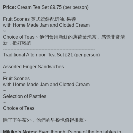
Price:
Cream Tea Set £9.75 (per person)
Fruit Scones 英式鬆餅配奶油, 果醬
with Home Made Jam and Clotted Cream
~
Choice of Teas ~ 他們會用新鮮的薄荷葉泡茶，感覺非常清
新，挺好喝的
--------------------------------------------------------------
Traditional Afternoon Tea Set £21 (per person)
Assorted Finger Sandwiches
~
Fruit Scones
with Home Made Jam and Clotted Cream
~
Selection of Pastries
~
Choice of Teas
除了下午茶外，他們的早餐也值得推薦~
Mikiko's Notes:
Even though it’s one of the top tables in